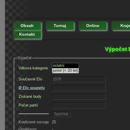
Obsah
Turnaj
Online
Kraj
Kontakt
Výpočet E
Výpočet
Věková kategorie
Současné Elo
Ø Elo soupeřu
Získané body
Počet partií
Koeficient rozvoje
25
Úspěšnost
-