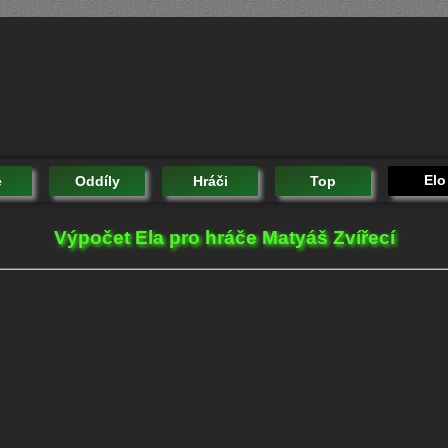
Elo
e
Oddíly
Hráči
Top
Výpočet Ela pro hráče Matyáš Zvířecí