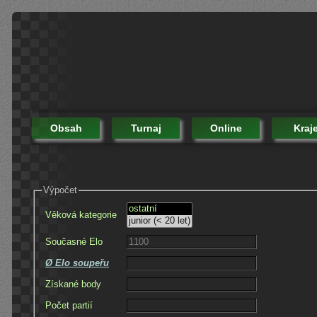
Obsah
Turnaj
Online
Kraj
Výpočet
Věková kategorie
Současné Elo
Ø Elo soupeřu
Získané body
Počet partií