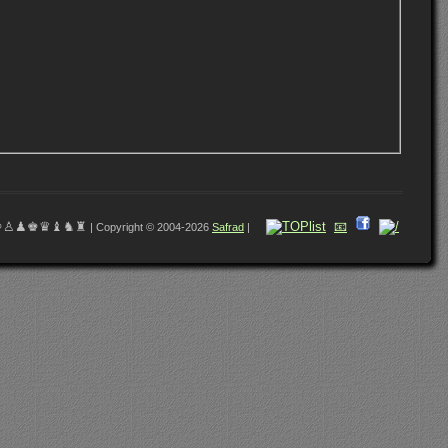
♔♙♟♚♛♝♞♜
📧
| Copyright © 2004-2026
Safrad
|