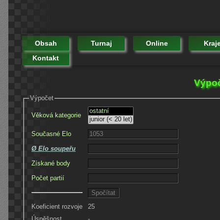
Obsah
Turnaj
Online
Kraj
Kontakt
Výpoč
Výpočet
Věková kategorie
Současné Elo
Ø Elo soupeřu
Získané body
Počet partií
Koeficient rozvoje
25
Úspěšnost
-