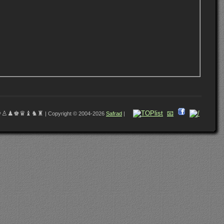
♔♙♟♚♛♝♞♜
📧
| Copyright © 2004-2026
Safrad
|