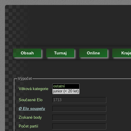
Obsah
Turnaj
Online
Kraj
Výpočet
Věková kategorie
Současné Elo
Ø Elo soupeřu
Získané body
Počet partií