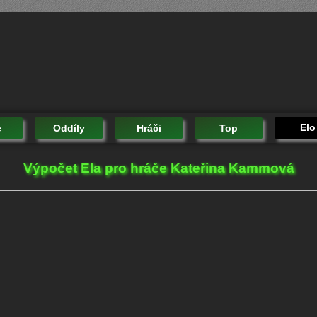
Elo
e
Oddíly
Hráči
Top
Výpočet Ela pro hráče Kateřina Kammová