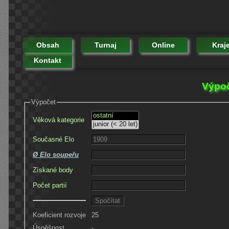
Obsah
Turnaj
Online
Kraj
Kontakt
Výpoč
Výpočet
Věková kategorie
Současné Elo
Ø Elo soupeřu
Získané body
Počet partií
Koeficient rozvoje
25
Úspěšnost
-