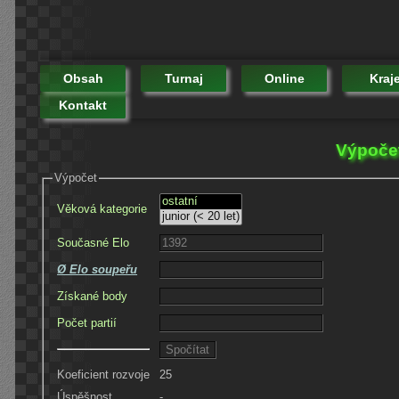
Obsah
Turnaj
Online
Kraj
Kontakt
Výpočet
Výpočet
Věková kategorie
Současné Elo
Ø Elo soupeřu
Získané body
Počet partií
Koeficient rozvoje
25
Úspěšnost
-