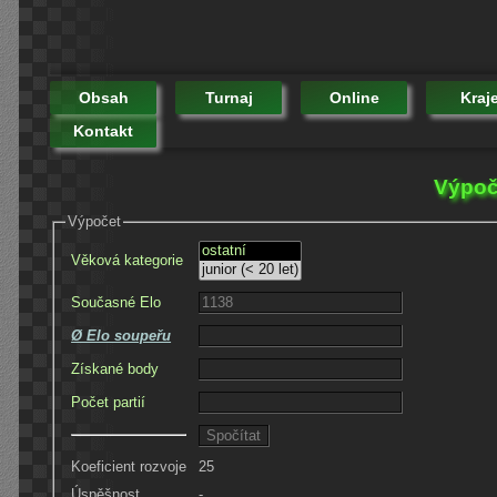
Obsah
Turnaj
Online
Kraj
Kontakt
Výpoče
Výpočet
Věková kategorie
Současné Elo
Ø Elo soupeřu
Získané body
Počet partií
Koeficient rozvoje
25
Úspěšnost
-