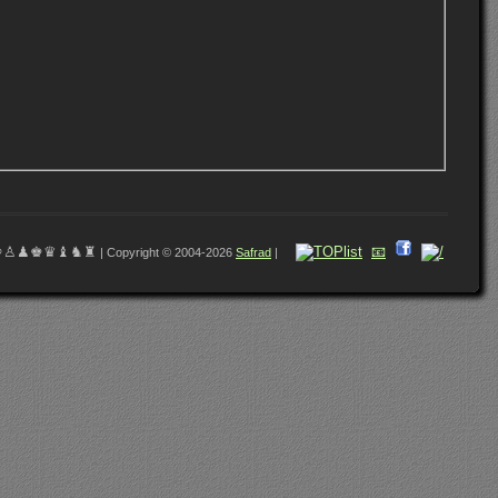
♔♙♟♚♛♝♞♜
📧
| Copyright © 2004-2026
Safrad
|