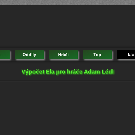
Elo
e
Oddíly
Hráči
Top
Výpočet Ela pro hráče Adam Lédl