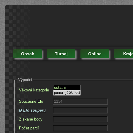
Obsah
Turnaj
Online
Kraj
Výpočet
Věková kategorie
Současné Elo
Ø Elo soupeřu
Získané body
Počet partií