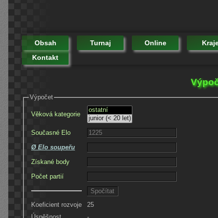
Obsah
Turnaj
Online
Kraj
Kontakt
Výpoč
Výpočet
Věková kategorie
Současné Elo
Ø Elo soupeřu
Získané body
Počet partií
Koeficient rozvoje
25
Úspěšnost
-