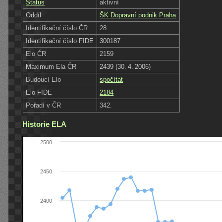
Status
aktivní
Oddíl
ŠK Dopravní podnik Praha
Identifikační číslo ČR
28
Identifikační číslo FIDE
300187
Elo ČR
2159
Maximum Ela ČR
2439 (30. 4. 2006)
Budoucí Elo
spočítat
Elo FIDE
2184
Pořadí v ČR
342.
Historie ELA
2500
2450
2400