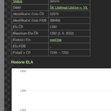
Status
aktivní
Oddíl
ŠK Liběhrad Libčice n. Vlt.
Identifikační číslo ČR
32979
Identifikační číslo FIDE
386456
Elo ČR
1390
Maximum Ela ČR
1392 (1. 6. 2022)
Budoucí Elo
spočítat
Elo FIDE
Pořadí v ČR
7249. – 7255.
Historie ELA
1400
1380
1360