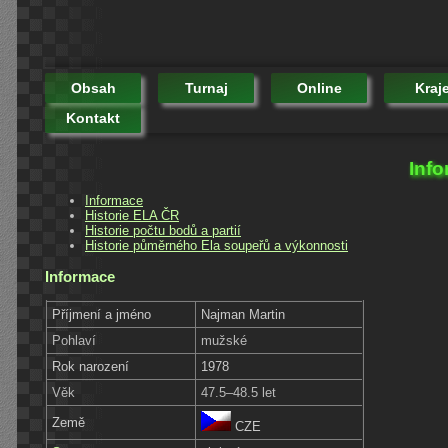
Obsah
Turnaj
Online
Kraj
Kontakt
Info
Informace
Historie ELA ČR
Historie počtu bodů a partií
Historie půměrného Ela soupeřů a výkonnosti
Informace
Příjmení a jméno
Najman Martin
Pohlaví
mužské
Rok narození
1978
Věk
47.5–48.5 let
Země
CZE