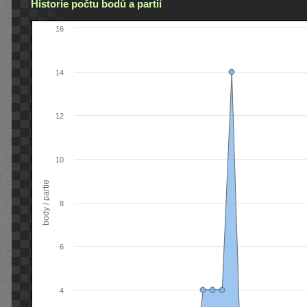
Historie počtu bodů a partií
16
14
12
10
body / partie
8
6
4