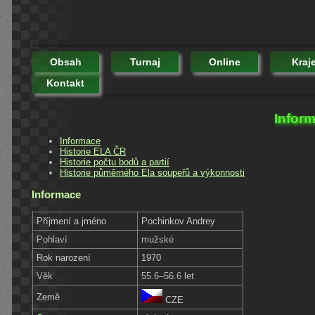
Obsah
Turnaj
Online
Kraj
Kontakt
Infor
Informace
Historie ELA ČR
Historie počtu bodů a partií
Historie půměrného Ela soupeřů a výkonnosti
Informace
Příjmení a jméno
Pochinkov Andrey
Pohlaví
mužské
Rok narození
1970
Věk
55.6–56.6 let
Země
CZE