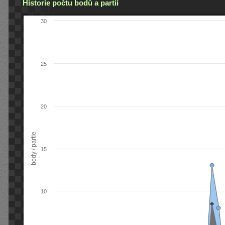
Historie počtu bodů a partií
30
25
20
body / partie
15
10