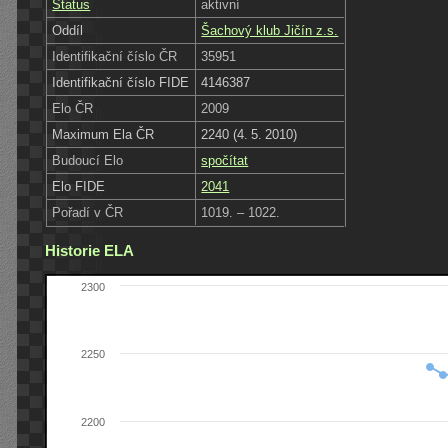
Status
aktivní
Oddíl
Šachový klub Jičín z.s.
Identifikační číslo ČR
35951
Identifikační číslo FIDE
4146387
Elo ČR
2009
Maximum Ela ČR
2240 (4. 5. 2010)
Budoucí Elo
spočítat
Elo FIDE
2041
Pořadí v ČR
1019. – 1022.
Historie ELA
2300
2250
2200