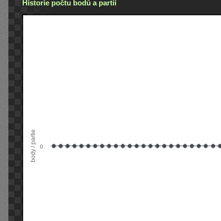
Historie počtu bodů a partií
body / partie
0