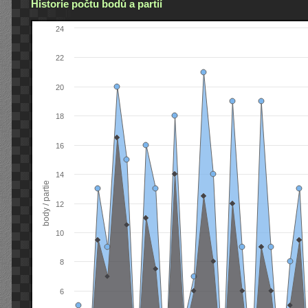
Historie počtu bodů a partií
24
22
20
18
16
14
body / partie
12
10
8
6