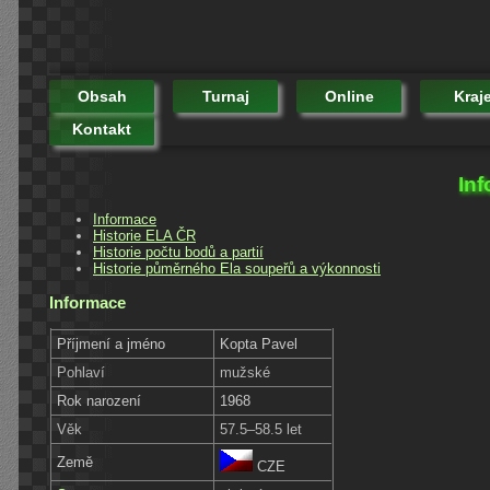
Obsah
Turnaj
Online
Kraj
Kontakt
Inf
Informace
Historie ELA ČR
Historie počtu bodů a partií
Historie půměrného Ela soupeřů a výkonnosti
Informace
Příjmení a jméno
Kopta Pavel
Pohlaví
mužské
Rok narození
1968
Věk
57.5–58.5 let
Země
CZE