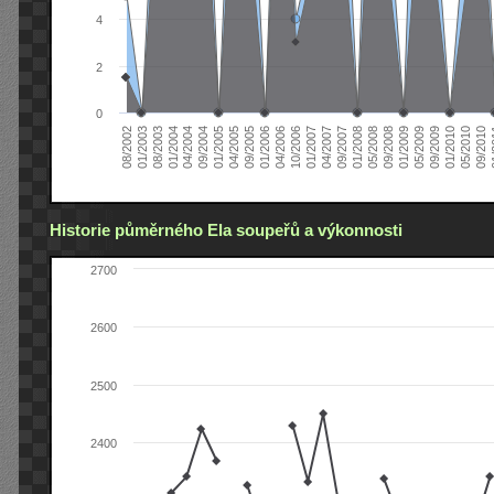
4
2
0
04/2006
05/2008
09/2004
05/2010
10/2006
08/2002
09/2008
01/2005
09/2010
01/2007
01/2003
01/2009
04/2005
01
04/2007
08/2003
05/2009
09/2005
09/2007
01/2004
09/2009
01/2006
01/2008
04/2004
01/2010
Historie půměrného Ela soupeřů a výkonnosti
2700
2600
2500
2400