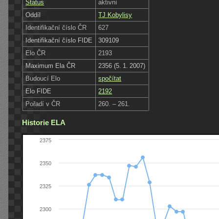
Status
aktivní
Oddíl
TJ Kobylisy
Identifikační číslo ČR
627
Identifikační číslo FIDE
309109
Elo ČR
2193
Maximum Ela ČR
2356 (5. 1. 2007)
Budoucí Elo
spočítat
Elo FIDE
2192
Pořadí v ČR
260. – 261.
Historie ELA
2375
2350
2325
2300