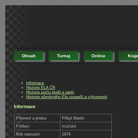
Obsah
Turnaj
Online
Kraj
Informace
Historie ELA ČR
Historie počtu bodů a partií
Historie půměrného Ela soupeřů a výkonnosti
Informace
Příjmení a jméno
Přibyl Martin
Pohlaví
mužské
Rok narození
1974