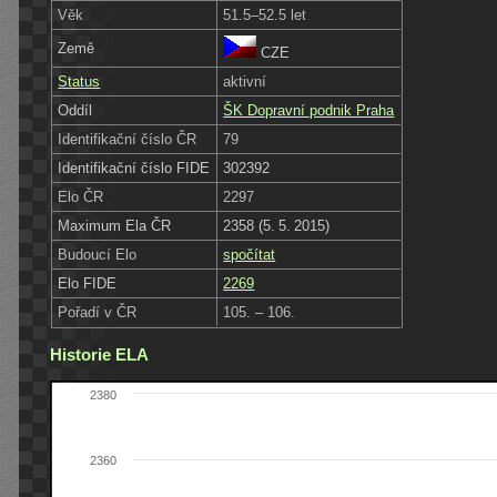
Věk
51.5–52.5 let
Země
CZE
Status
aktivní
Oddíl
ŠK Dopravní podnik Praha
Identifikační číslo ČR
79
Identifikační číslo FIDE
302392
Elo ČR
2297
Maximum Ela ČR
2358 (5. 5. 2015)
Budoucí Elo
spočítat
Elo FIDE
2269
Pořadí v ČR
105. – 106.
Historie ELA
2380
2360