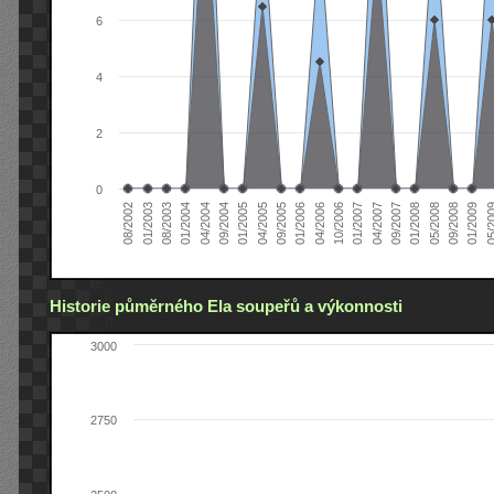
6
4
2
0
04/2005
04/2004
01/2003
01/2009
01/2008
01/2007
01/2006
01/2005
01/2004
08/2002
09/2008
09/2007
10/2006
09/2005
09/2004
08/2003
05/2
05/2008
04/2007
04/2006
Historie půměrného Ela soupeřů a výkonnosti
3000
2750