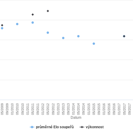
01/2010
09/2015
09/2011
05/2017
05/2013
05/2009
01/2015
01/2011
09/2016
09/2012
05/2014
05/2010
01/2016
01/2012
09/2017
09/2013
09/2009
05/2015
05/2011
01/2017
01/2013
09/2014
09/2010
05/2016
05/2012
01/2014
Datum
průměrné Elo soupeřů
výkonnost