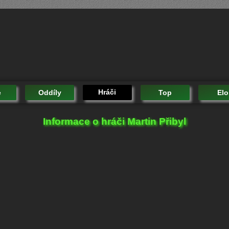
Hráči
e
Oddíly
Top
Elo
Informace o hráči Martin Přibyl