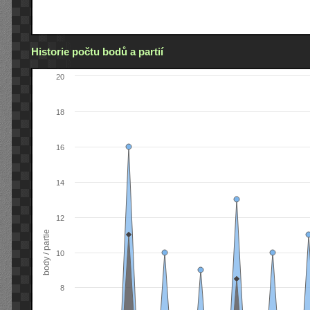
Historie počtu bodů a partií
20
18
16
14
12
body / partie
10
8