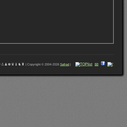
♔♙♟♚♛♝♞♜
📧
| Copyright © 2004-2026
Safrad
|