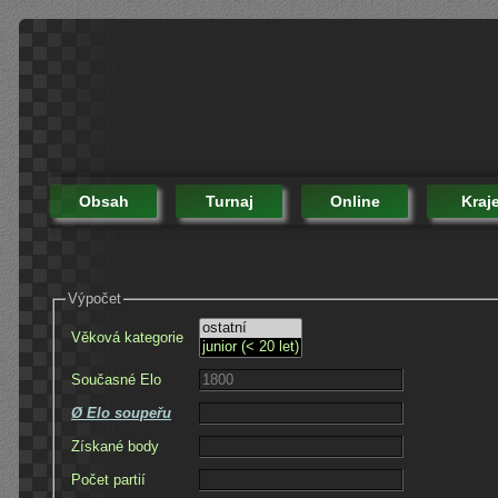
Obsah
Turnaj
Online
Kraj
Výpočet
Věková kategorie
Současné Elo
Ø Elo soupeřu
Získané body
Počet partií