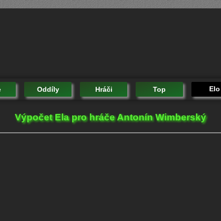
Elo
e
Oddíly
Hráči
Top
Výpočet Ela pro hráče Antonín Wimberský