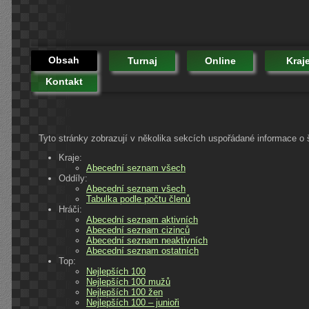
Obsah
Turnaj
Online
Kraj
Kontakt
Tyto stránky zobrazují v několika sekcích uspořádané informace o
Kraje:
Abecední seznam všech
Oddíly:
Abecední seznam všech
Tabulka podle počtu členů
Hráči:
Abecední seznam aktivních
Abecední seznam cizinců
Abecední seznam neaktivních
Abecední seznam ostatních
Top:
Nejlepších 100
Nejlepších 100 mužů
Nejlepších 100 žen
Nejlepších 100 – junioři