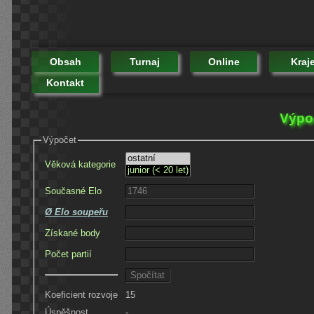
Obsah
Turnaj
Online
Kraj
Kontakt
Výpoč
Výpočet
Věková kategorie
Současné Elo
Ø Elo soupeřu
Získané body
Počet partií
Koeficient rozvoje
15
Úspěšnost
-