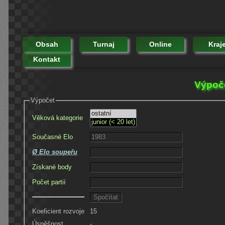
Obsah
Turnaj
Online
Kraj
Kontakt
Výpoče
Výpočet
Věková kategorie
Současné Elo
Ø Elo soupeřu
Získané body
Počet partií
Koeficient rozvoje
15
Úspěšnost
-