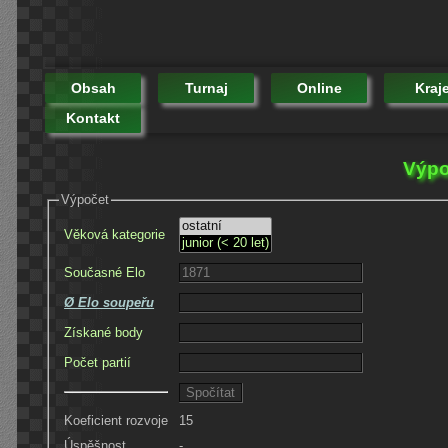
Obsah
Turnaj
Online
Kraj
Kontakt
Výpo
Výpočet
Věková kategorie
Současné Elo
Ø Elo soupeřu
Získané body
Počet partií
Koeficient rozvoje
15
Úspěšnost
-