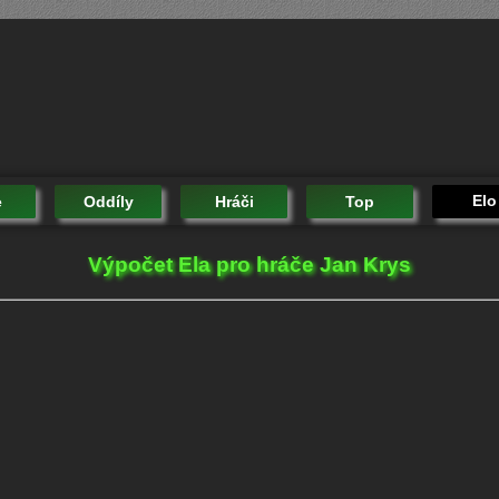
Elo
e
Oddíly
Hráči
Top
Výpočet Ela pro hráče Jan Krys