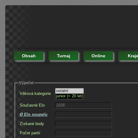
Obsah
Turnaj
Online
Kraj
Výpočet
Věková kategorie
Současné Elo
Ø Elo soupeřu
Získané body
Počet partií