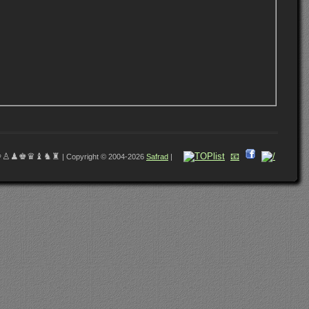
♔♙♟♚♛♝♞♜
📧
| Copyright © 2004-2026
Safrad
|