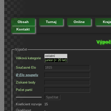
Obsah
Turnaj
Online
Kraj
Kontakt
Výpoče
Výpočet
Věková kategorie
Současné Elo
Ø Elo soupeřu
Získané body
Počet partií
Koeficient rozvoje
15
Úspěšnost
-