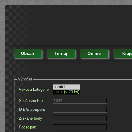
Obsah
Turnaj
Online
Kraj
Výpočet
Věková kategorie
Současné Elo
Ø Elo soupeřu
Získané body
Počet partií