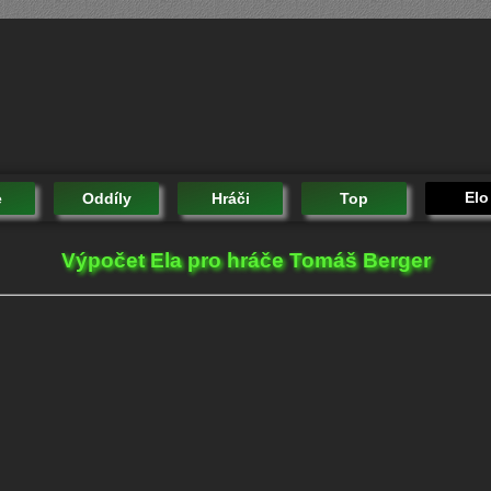
Elo
e
Oddíly
Hráči
Top
Výpočet Ela pro hráče Tomáš Berger