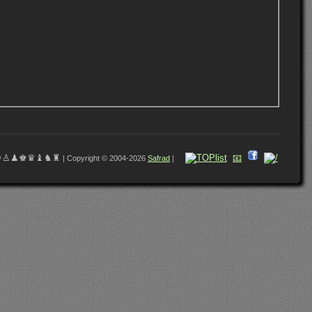
♔♙♟♚♛♝♞♜
📧
| Copyright © 2004-2026
Safrad
|