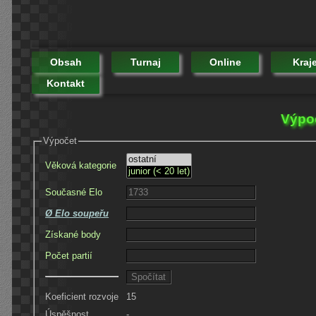
Obsah
Turnaj
Online
Kraj
Kontakt
Výpoč
Výpočet
Věková kategorie
Současné Elo
Ø Elo soupeřu
Získané body
Počet partií
Koeficient rozvoje
15
Úspěšnost
-