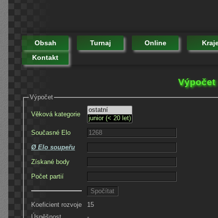
Obsah
Turnaj
Online
Kraj
Kontakt
Výpočet 
Výpočet
Věková kategorie
Současné Elo
Ø Elo soupeřu
Získané body
Počet partií
Koeficient rozvoje
15
Úspěšnost
-