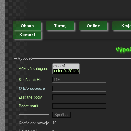
Obsah
Turnaj
Online
Kraj
Kontakt
Výpoč
Výpočet
Věková kategorie
Současné Elo
Ø Elo soupeřu
Získané body
Počet partií
Koeficient rozvoje
15
Úspěšnost
-