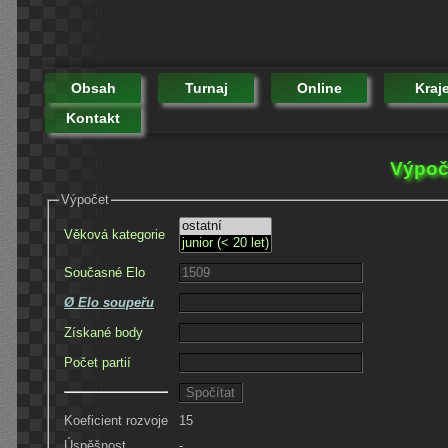
Obsah
Turnaj
Online
Kraj
Kontakt
Výpoč
Výpočet
Věková kategorie
Současné Elo
Ø Elo soupeřu
Získané body
Počet partií
Koeficient rozvoje
15
Úspěšnost
-