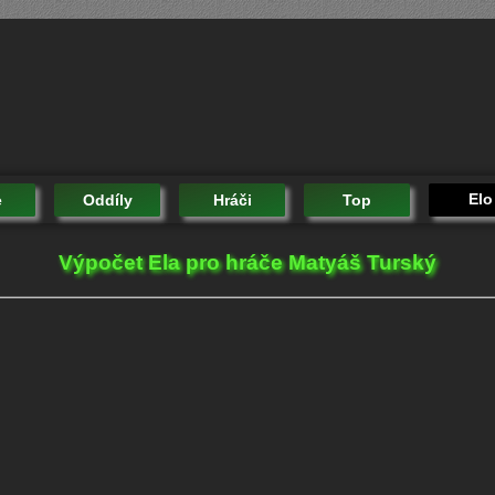
Elo
e
Oddíly
Hráči
Top
Výpočet Ela pro hráče Matyáš Turský