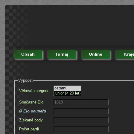
Obsah
Turnaj
Online
Kraj
Výpočet
Věková kategorie
Současné Elo
Ø Elo soupeřu
Získané body
Počet partií