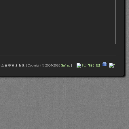
♔♙♟♚♛♝♞♜
📧
| Copyright © 2004-2026
Safrad
|