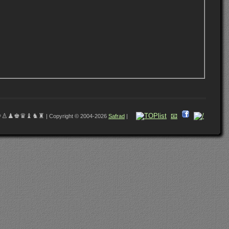
♔♙♟♚♛♝♞♜
📧
| Copyright © 2004-2026
Safrad
|