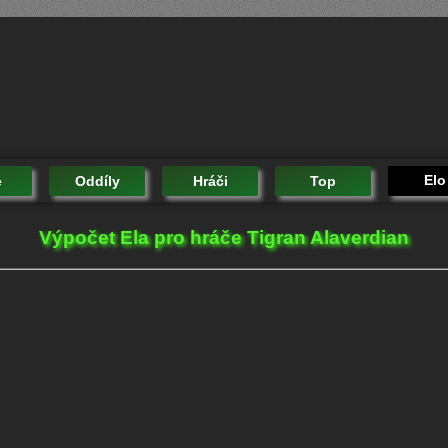
Elo
e
Oddíly
Hráči
Top
Výpočet Ela pro hráče Tigran Alaverdian