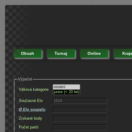
Obsah
Turnaj
Online
Kraj
Výpočet
Věková kategorie
Současné Elo
Ø Elo soupeřu
Získané body
Počet partií