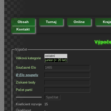
Obsah
Turnaj
Online
Kraj
Kontakt
Výpoče
Výpočet
Věková kategorie
Současné Elo
Ø Elo soupeřu
Získané body
Počet partií
Koeficient rozvoje
15
Úspěšnost
-