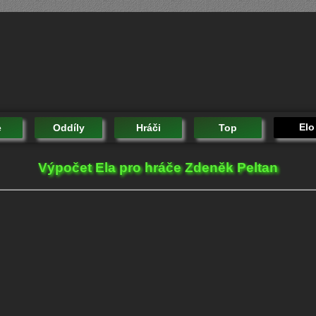
Elo
e
Oddíly
Hráči
Top
Výpočet Ela pro hráče Zdeněk Peltan