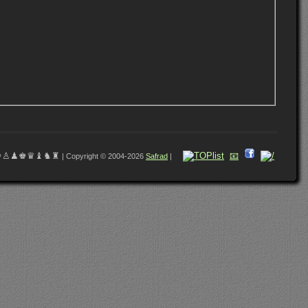
♔♙♟♚♛♝♞♜
📧
| Copyright © 2004-2026
Safrad
|