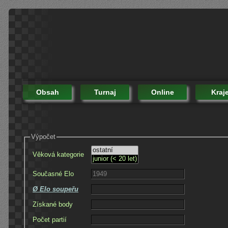
Obsah
Turnaj
Online
Kraj
Výpočet
Věková kategorie
Současné Elo
Ø Elo soupeřu
Získané body
Počet partií