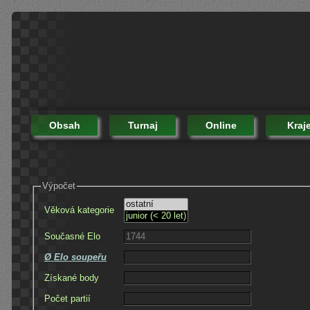
Obsah
Turnaj
Online
Kraj
Výpočet
Věková kategorie
Současné Elo
Ø Elo soupeřu
Získané body
Počet partií