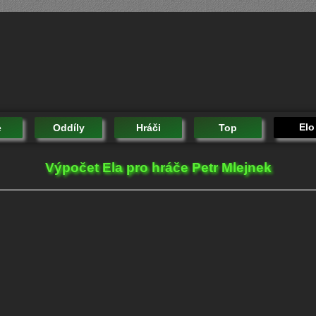
Elo
e
Oddíly
Hráči
Top
Výpočet Ela pro hráče Petr Mlejnek