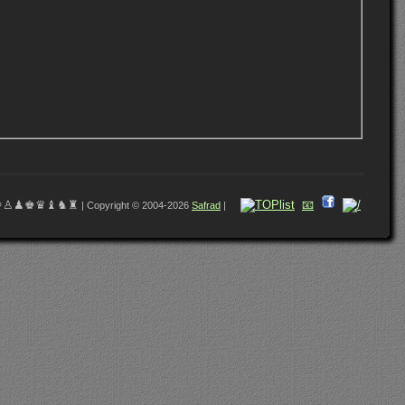
♔♙♟♚♛♝♞♜
📧
| Copyright © 2004-2026
Safrad
|