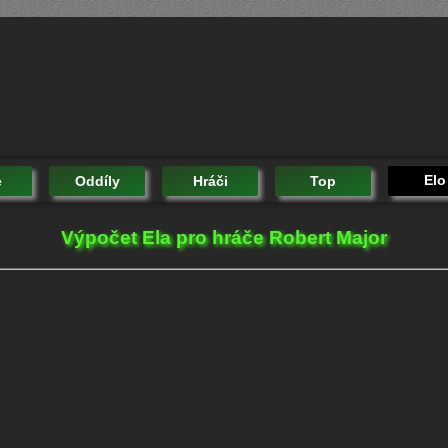
Elo
e
Oddíly
Hráči
Top
Výpočet Ela pro hráče Robert Major