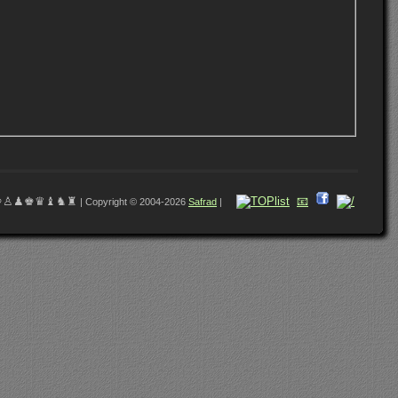
♔♙♟♚♛♝♞♜
📧
| Copyright © 2004-2026
Safrad
|