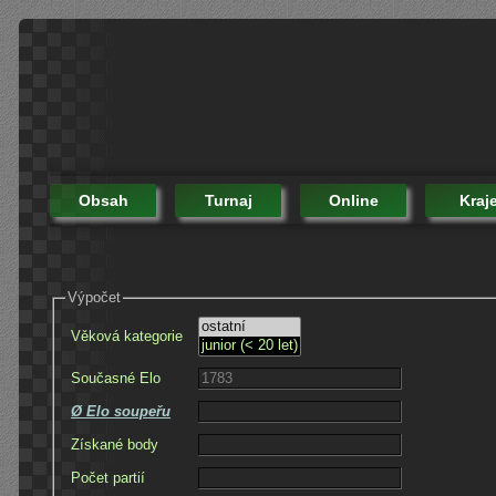
Obsah
Turnaj
Online
Kraj
Výpočet
Věková kategorie
Současné Elo
Ø Elo soupeřu
Získané body
Počet partií