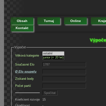
Obsah
Turnaj
Online
Kraj
Kontakt
Výpoče
Výpočet
Věková kategorie
Současné Elo
Ø Elo soupeřu
Získané body
Počet partií
Koeficient rozvoje
15
Úspěšnost
-