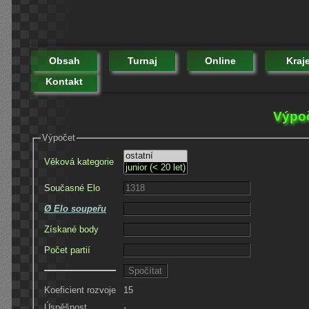
Obsah
Turnaj
Online
Kraj
Kontakt
Výpoč
Výpočet
Věková kategorie
Současné Elo
Ø Elo soupeřu
Získané body
Počet partií
Koeficient rozvoje
15
Úspěšnost
-