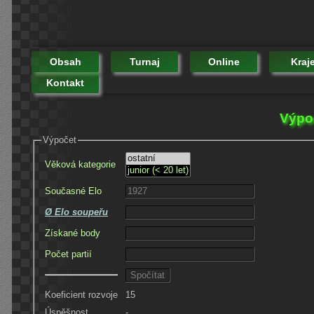
Obsah
Turnaj
Online
Kraj
Kontakt
Výpo
Výpočet
Věková kategorie
Současné Elo
Ø Elo soupeřu
Získané body
Počet partií
Koeficient rozvoje
15
Úspěšnost
-