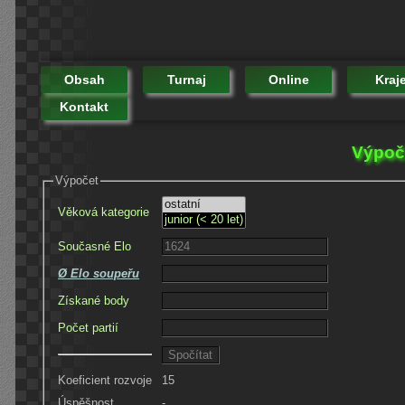
Obsah
Turnaj
Online
Kraj
Kontakt
Výpoče
Výpočet
Věková kategorie
Současné Elo
Ø Elo soupeřu
Získané body
Počet partií
Koeficient rozvoje
15
Úspěšnost
-