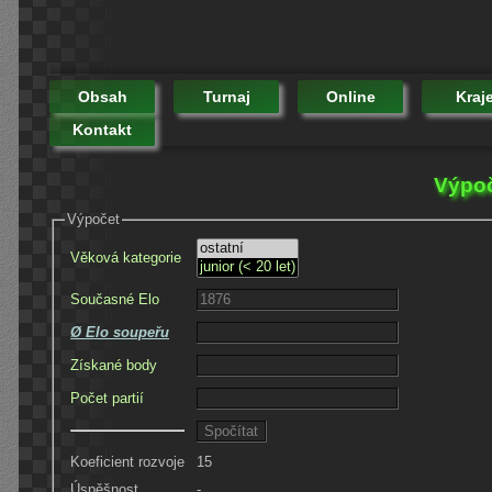
Obsah
Turnaj
Online
Kraj
Kontakt
Výpoč
Výpočet
Věková kategorie
Současné Elo
Ø Elo soupeřu
Získané body
Počet partií
Koeficient rozvoje
15
Úspěšnost
-