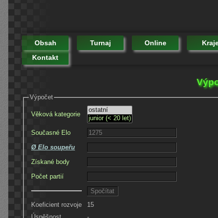
Obsah
Turnaj
Online
Kraj
Kontakt
Výpo
Výpočet
Věková kategorie
Současné Elo
Ø Elo soupeřu
Získané body
Počet partií
Koeficient rozvoje
15
Úspěšnost
-