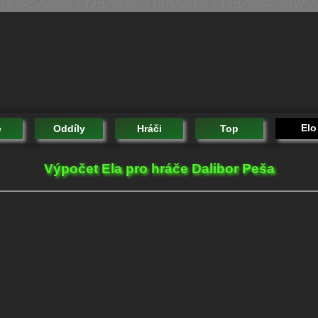
Elo
e
Oddíly
Hráči
Top
Výpočet Ela pro hráče Dalibor Peša