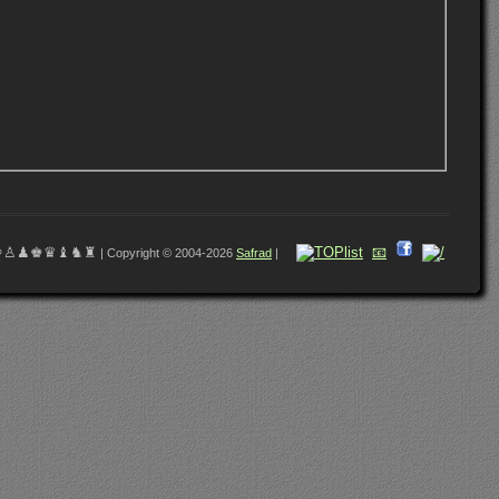
♔♙♟♚♛♝♞♜
📧
| Copyright © 2004-2026
Safrad
|