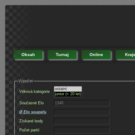
Obsah
Turnaj
Online
Kraj
Výpočet
Věková kategorie
Současné Elo
Ø Elo soupeřu
Získané body
Počet partií