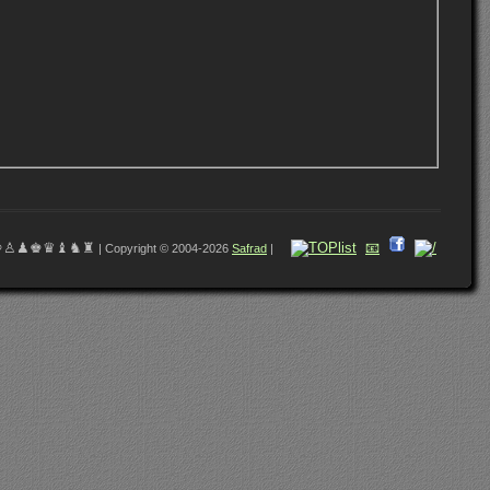
♔♙♟♚♛♝♞♜
📧
| Copyright © 2004-2026
Safrad
|