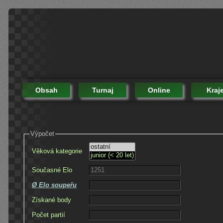
Obsah
Turnaj
Online
Kraj
Výpočet
Věková kategorie
Současné Elo
Ø Elo soupeřu
Získané body
Počet partií