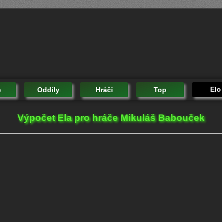
Elo
e
Oddíly
Hráči
Top
Výpočet Ela pro hráče Mikuláš Babouček