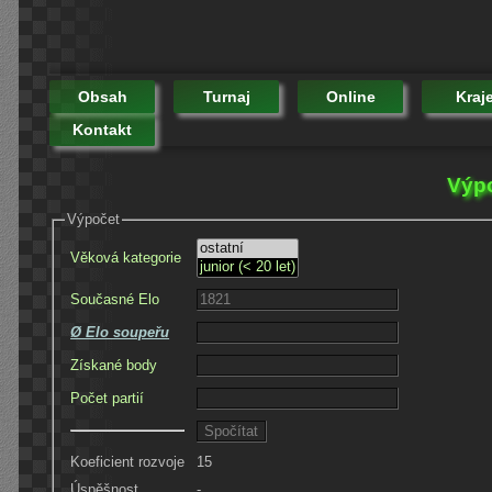
Obsah
Turnaj
Online
Kraj
Kontakt
Výpo
Výpočet
Věková kategorie
Současné Elo
Ø Elo soupeřu
Získané body
Počet partií
Koeficient rozvoje
15
Úspěšnost
-