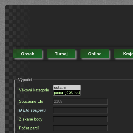
Obsah
Turnaj
Online
Kraj
Výpočet
Věková kategorie
Současné Elo
Ø Elo soupeřu
Získané body
Počet partií