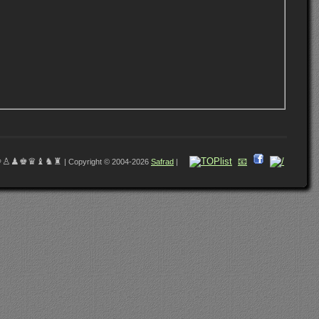
♔♙♟♚♛♝♞♜
📧
| Copyright © 2004-2026
Safrad
|