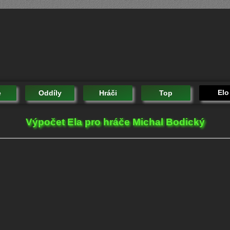
Elo
e
Oddíly
Hráči
Top
Výpočet Ela pro hráče Michal Bodický