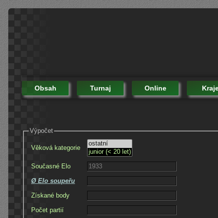
Obsah
Turnaj
Online
Kraj
Výpočet
Věková kategorie
Současné Elo
Ø Elo soupeřu
Získané body
Počet partií