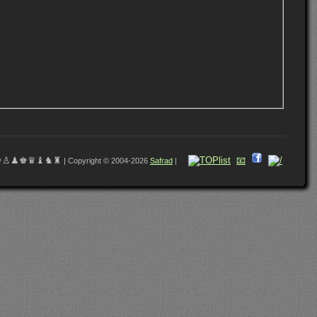
♔♙♟♚♛♝♞♜
📧
| Copyright © 2004-2026
Safrad
|