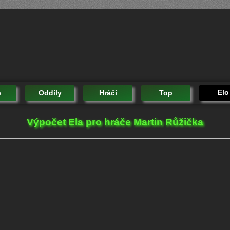
Elo
e
Oddíly
Hráči
Top
Výpočet Ela pro hráče Martin Růžička