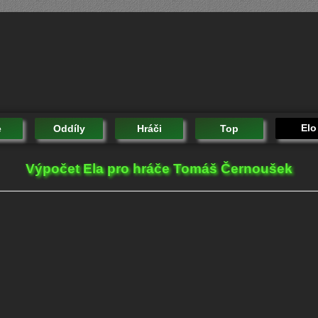
Elo
e
Oddíly
Hráči
Top
Výpočet Ela pro hráče Tomáš Černoušek