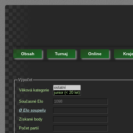
Obsah
Turnaj
Online
Kraj
Výpočet
Věková kategorie
Současné Elo
Ø Elo soupeřu
Získané body
Počet partií