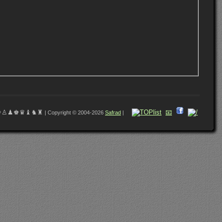
♔♙♟♚♛♝♞♜
📧
| Copyright © 2004-2026
Safrad
|