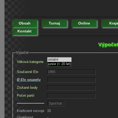
Obsah
Turnaj
Online
Kraj
Kontakt
Výpočet
Výpočet
Věková kategorie
Současné Elo
Ø Elo soupeřu
Získané body
Počet partií
Koeficient rozvoje
15
Úspěšnost
-