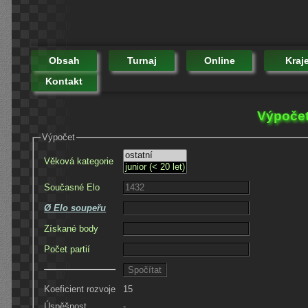
Obsah
Turnaj
Online
Kraj
Kontakt
Výpočet
Výpočet
Věková kategorie
Současné Elo
Ø Elo soupeřu
Získané body
Počet partií
Koeficient rozvoje
15
Úspěšnost
-