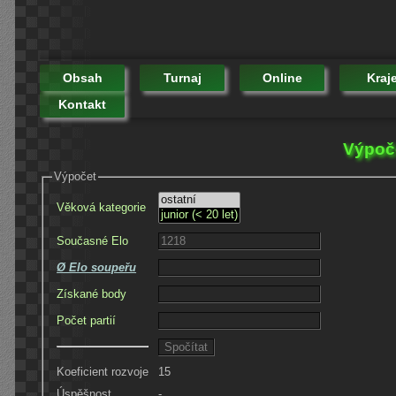
Obsah
Turnaj
Online
Kraj
Kontakt
Výpoče
Výpočet
Věková kategorie
Současné Elo
Ø Elo soupeřu
Získané body
Počet partií
Koeficient rozvoje
15
Úspěšnost
-