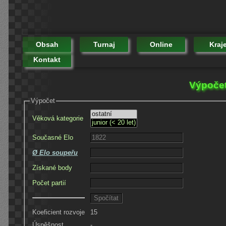
Obsah
Turnaj
Online
Kraj
Kontakt
Výpočet
Výpočet
Věková kategorie
Současné Elo
Ø Elo soupeřu
Získané body
Počet partií
Koeficient rozvoje
15
Úspěšnost
-