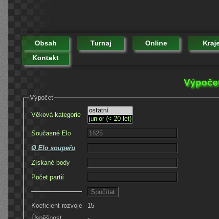
Obsah
Turnaj
Online
Kraj
Kontakt
Výpočet
Výpočet
Věková kategorie
Současné Elo
Ø Elo soupeřu
Získané body
Počet partií
Koeficient rozvoje
15
Úspěšnost
-